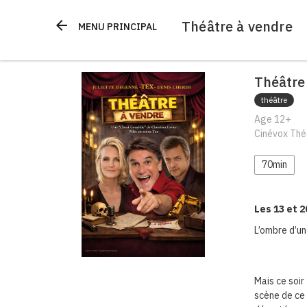
Théâtre à vendre
arrow_back
MENU PRINCIPAL
Théâtre
théâtre
Age 12+
Cinévox Théâ
70min
Les 13 et 20
L’ombre d’un
Mais ce soir
scène de ce 