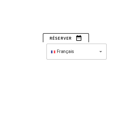
date_range
RÉSERVER
Français