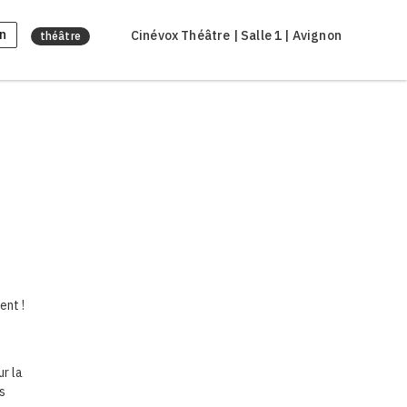
n
Cinévox Théâtre | Salle 1 | Avignon
théâtre
ent !
ur la
s