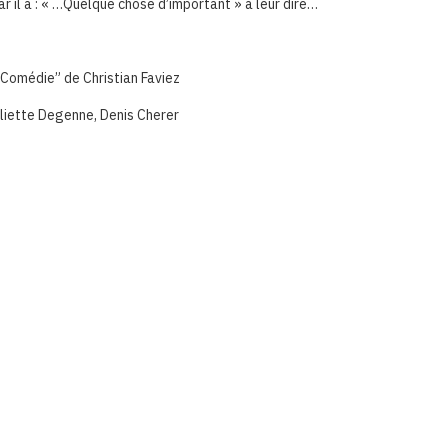
r il a : « …Quelque chose d’important » à leur dire…
-Comédie” de Christian Faviez
liette Degenne, Denis Cherer