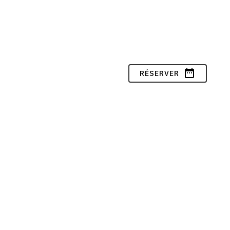
date_range
RÉSERVER