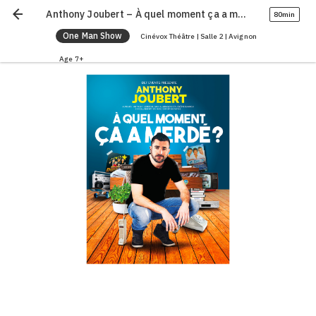
arrow_back
Anthony Joubert – À quel moment ça a merdé ?
80min
One Man Show
Cinévox Théâtre | Salle 2 | Avignon
Age 7+