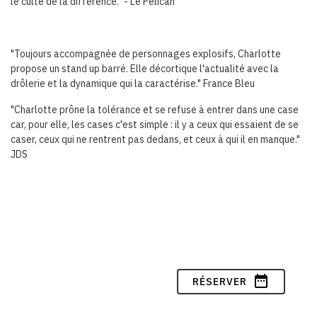
le culte de la différence." - Le Pélican
"Toujours accompagnée de personnages explosifs, Charlotte
propose un stand up barré. Elle décortique l'actualité avec la
drôlerie et la dynamique qui la caractérise." France Bleu
"Charlotte prône la tolérance et se refuse à entrer dans une case
car, pour elle, les cases c'est simple : il y a ceux qui essaient de se
caser, ceux qui ne rentrent pas dedans, et ceux à qui il en manque."
JDS
date_range
RÉSERVER