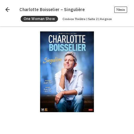
arrow_back
Charlotte Boisselier – Singulière
70min
One Woman Show
Cinévox Théâtre | Salle 2 | Avignon