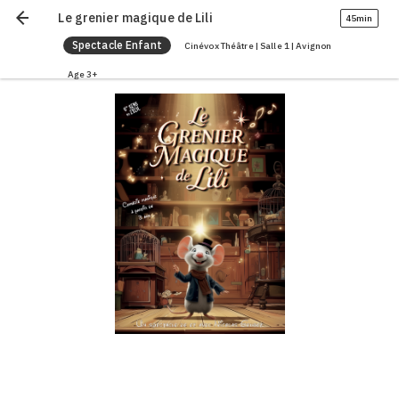
arrow_back
Le grenier magique de Lili
45min
Spectacle Enfant
Cinévox Théâtre | Salle 1 | Avignon
Age 3+