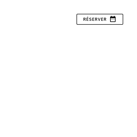
date_range
RÉSERVER